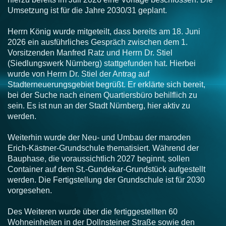
Umsetzung ist für die Jahre 2030/31 geplant.
Herrn König wurde mitgeteilt, dass bereits am 18. Juni
2026 ein ausführliches Gespräch zwischen dem 1.
Vorsitzenden Manfred Ratz und Herrn Dr. Stiel
(Siedlungswerk Nürnberg) stattgefunden hat. Hierbei
wurde von Herrn Dr. Stiel der Antrag auf
Stadterneuerungsgebiet begrüßt. Er erklärte sich bereit,
bei der Suche nach einem Quartiersbüro behilflich zu
sein. Es ist nun an der Stadt Nürnberg, hier aktiv zu
werden.
Weiterhin wurde der Neu- und Umbau der maroden
Erich-Kästner-Grundschule thematisiert. Während der
Bauphase, die voraussichtlich 2027 beginnt, sollen
Container auf dem St.-Gundekar-Grundstück aufgestellt
werden. Die Fertigstellung der Grundschule ist für 2030
vorgesehen.
Des Weiteren wurde über die fertiggestellten 60
Wohneinheiten in der Dollnsteiner Straße sowie den