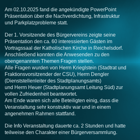
Am 02.10.2025 fand die angekündigte PowerPoint
Präsentation über die Nachverdichtung, Infrastruktur
und Parkplatzprobleme statt.
Der 1. Vorsitzende des Bürgervereins zeigte seine
Präsentation den ca. 60 interessierten Gästen im
Vortragssaal der Katholischen Kirche in Reichelsdorf.
Anschließend konnten die Anwesenden zu den
obengenannten Themen Fragen stellen.
Alle Fragen wurden von Herrn Krieglstein (Stadtrat und
Fraktionsvorsitzender der CSU), Herrn Dengler
(Dienststellenleiter des Stadtplanungsamts)
und Herrn Heuer (Stadtplanungsamt Leitung Süd) zur
vollen Zufriedenheit beantwortet.
Am Ende waren sich alle Beteiligten einig, dass die
Veranstaltung sehr konstruktiv war und in einem
angenehmen Rahmen stattfand.
Die Info Veranstaltung dauerte ca. 2 Stunden und hatte
teilweise den Charakter einer Bürgerversammlung.