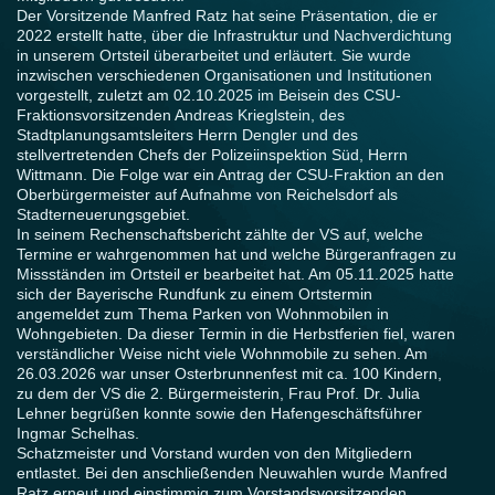
Der Vorsitzende Manfred Ratz hat seine Präsentation, die er
2022 erstellt hatte, über die Infrastruktur und Nachverdichtung
in unserem Ortsteil überarbeitet und erläutert. Sie wurde
inzwischen verschiedenen Organisationen und Institutionen
vorgestellt, zuletzt am 02.10.2025 im Beisein des CSU-
Fraktionsvorsitzenden Andreas Krieglstein, des
Stadtplanungsamtsleiters Herrn Dengler und des
stellvertretenden Chefs der Polizeiinspektion Süd, Herrn
Wittmann. Die Folge war ein Antrag der CSU-Fraktion an den
Oberbürgermeister auf Aufnahme von Reichelsdorf als
Stadterneuerungsgebiet.
In seinem Rechenschaftsbericht zählte der VS auf, welche
Termine er wahrgenommen hat und welche Bürgeranfragen zu
Missständen im Ortsteil er bearbeitet hat. Am 05.11.2025 hatte
sich der Bayerische Rundfunk zu einem Ortstermin
angemeldet zum Thema Parken von Wohnmobilen in
Wohngebieten. Da dieser Termin in die Herbstferien fiel, waren
verständlicher Weise nicht viele Wohnmobile zu sehen. Am
26.03.2026 war unser Osterbrunnenfest mit ca. 100 Kindern,
zu dem der VS die 2. Bürgermeisterin, Frau Prof. Dr. Julia
Lehner begrüßen konnte sowie den Hafengeschäftsführer
Ingmar Schelhas.
Schatzmeister und Vorstand wurden von den Mitgliedern
entlastet. Bei den anschließenden Neuwahlen wurde Manfred
Ratz erneut und einstimmig zum Vorstandsvorsitzenden