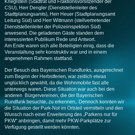
Krieglstein (Stadtrat und Fraktionsvorsitzender der
CSU), Herr Dengler (Dienststellenleiter des
Stadtplanungsamts), Herr Heuer (Stadtplanungsamt
Leitung Süd) und Herr Wittmann (stellvertretender
Dienststellenleiter der Polizeiinspektion Süd)
anwesend. Die geladenen Gäste standen dem
interessierten Publikum Rede und Antwort.
Am Ende waren sich alle Beteiligten einig, dass die
Veranstaltung sehr konstruktiv war und in einem
angenehmen Rahmen stattfand.
Der Besuch des Bayerischen Rundfunks, ausgerechnet
zum Beginn der Herbstferien, war zeitlich etwas
unglücklich gewählt, da die Wohnmobile fast alle
unterwegs waren. Diese Situation war auch bei den
anderen Bürgervereinen, die der Bayerischen
Rundfunk besuchte, zu erkennen,. Dennoch konnten wir
die Situation der Park-Not im Ortsteil vermitteln und den
Wunsch nach einer Erweiterung des „Parkens nur für
PKW“ anbringen, damit mehr PKW-Parkplätze zur
Verfügung gestellt werden könnten.