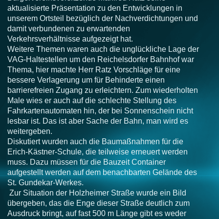
aktualisierte Präsentation zu den Entwicklungen in
unserem Ortsteil bezüglich der Nachverdichtungen und
damit verbundenen zu erwartenden
Verkehrsverhältnisse aufgezeigt hat.
Weitere Themen waren auch die unglückliche Lage der
VAG-Haltestellen um den Reichelsdorfer Bahnhof war
Thema, hier machte Herr Ratz Vorschläge für eine
bessere Verlagerung um für Behinderte einen
barrierefreien Zugang zu erleichtern. Zum wiederholten
Male wies er auch auf die schlechte Stellung des
Fahrkartenautomaten hin, der bei Sonnenschein nicht
lesbar ist. Das ist aber Sache der Bahn, man wird es
weitergeben.
Diskutiert wurden auch die Baumaßnahmen für die
Erich-Kästner-Schule, die teilweise erneuert werden
muss. Dazu müssen für die Bauzeit Container
aufgestellt werden auf dem benachbarten Gelände des
St. Gundekar-Werkes.
Zur Situation der Holzheimer Straße wurde ein Bild
übergeben, das die Enge dieser Straße deutlich zum
Ausdruck bringt, auf fast 500 m Länge gibt es weder